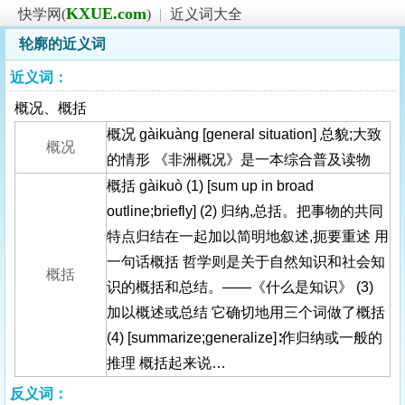
KXUE.com
快学网(
)
|
近义词大全
轮廓的近义词
近义词：
概况、概括
概况 gàikuàng [general situation] 总貌;大致
概况
的情形 《非洲概况》是一本综合普及读物
概括 gàikuò (1) [sum up in broad
outline;briefly] (2) 归纳,总括。把事物的共同
特点归结在一起加以简明地叙述,扼要重述 用
一句话概括 哲学则是关于自然知识和社会知
概括
识的概括和总结。——《什么是知识》 (3)
加以概述或总结 它确切地用三个词做了概括
(4) [summarize;generalize]∶作归纳或一般的
推理 概括起来说…
反义词：