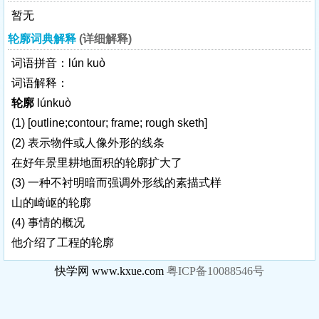
暂无
轮廓词典解释
(详细解释)
词语拼音：lún kuò
词语解释：
轮廓
lúnkuò
(1)
[outline;contour; frame; rough sketh]
(2) 表示物件或人像外形的线条
在好年景里耕地面积的轮廓扩大了
(3) 一种不衬明暗而强调外形线的素描式样
山的崎岖的轮廓
(4) 事情的概况
他介绍了工程的轮廓
快学网 www.kxue.com
粤ICP备10088546号