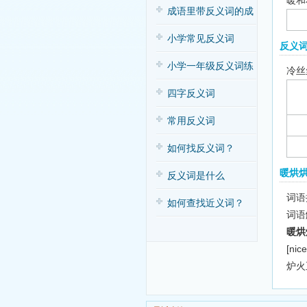
暖和
子歌
成语里带反义词的成
语
小学常见反义词
反义
小学一年级反义词练
冷丝
习
四字反义词
常用反义词
如何找反义词？
暖烘
反义词是什么
词语拼
如何查找近义词？
词语
暖烘
[nic
炉火