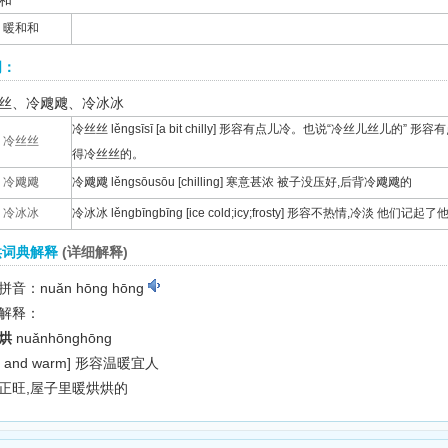
和
暖和和
词：
丝、冷飕飕、冷冰冰
冷丝丝 lěngsīsī [a bit chilly] 形容有点儿冷。也说“冷丝儿丝
冷丝丝
得冷丝丝的。
冷飕飕
冷飕飕 lěngsōusōu [chilling] 寒意甚浓 被子没压好,后背冷飕飕的
冷冰冰
冷冰冰 lěngbīngbīng [ice cold;icy;frosty] 形容不热情,冷淡
烘词典解释
(详细解释)
音：nuǎn hōng hōng
解释：
烘
nuǎnhōnghōng
e and warm]
形容温暖宜人
正旺,屋子里暖烘烘的