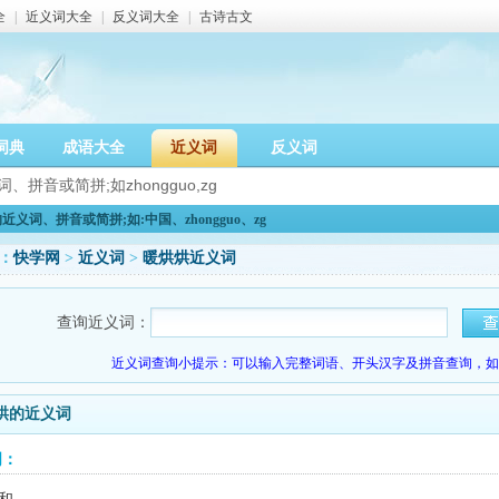
全
|
近义词大全
|
反义词大全
|
古诗古文
词典
成语大全
近义词
反义词
义词、拼音或简拼;如:中国、zhongguo、zg
：
快学网
>
近义词
>
暖烘烘近义词
查询近义词：
近义词查询小提示：可以输入完整词语、开头汉字及拼音查询，如：
烘的近义词
词：