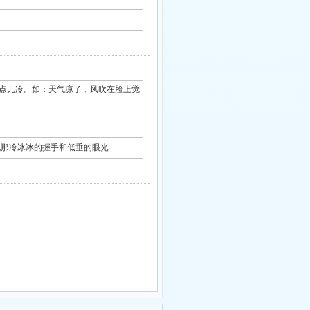
儿的” 形容有点儿冷。如：天气凉了，风吹在脸上觉
 他们记起了他那冷冰冰的握手和低垂的眼光