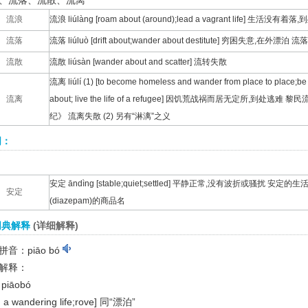
、流落、流散、流离
流浪
流浪 liúlàng [roam about (around);lead a vagrant life] 生活没
流落
流落 liúluò [drift about;wander about destitute] 穷困失意,在外漂泊 
流散
流散 liúsàn [wander about and scatter] 流转失散
流离 liúlí (1) [to become homeless and wander from place to place;be
流离
about; live the life of a refugee] 因饥荒战祸而居无定所,到
纪》 流离失散 (2) 另有“淋漓”之义
词：
安定 āndìng [stable;quiet;settled] 平静正常,没有波折或骚扰 安定的生
安定
(diazepam)的商品名
词典解释
(详细解释)
音：piāo bó
解释：
piāobó
d a wandering life;rove]
同“漂泊”