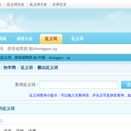
全
|
近义词大全
|
反义词大全
|
古诗古文
词典
成语大全
近义词
反义词
义词、拼音或简拼;如:中国、zhongguo、zg
：
快学网
>
近义词
>
飘泊近义词
查询近义词：
近义词查询小提示：可以输入完整词语、开头汉字及拼音查询，如：
的近义词
词：