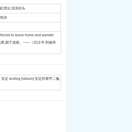
有着落,到处漂泊 流浪街头
流落他乡
 forced to leave home and wander
处逃难 黎民流离,困于道路。——《后汉书·和殇帝
活 安定 āndìng [Valium] 安定药苯甲二氮