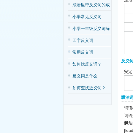
流浪
子歌
成语里带反义词的成
语
小学常见反义词
小学一年级反义词练
习
四字反义词
常用反义词
反义
如何找反义词？
安定
反义词是什么
如何查找近义词？
飘泊
词语拼
词语
飘泊
[lea