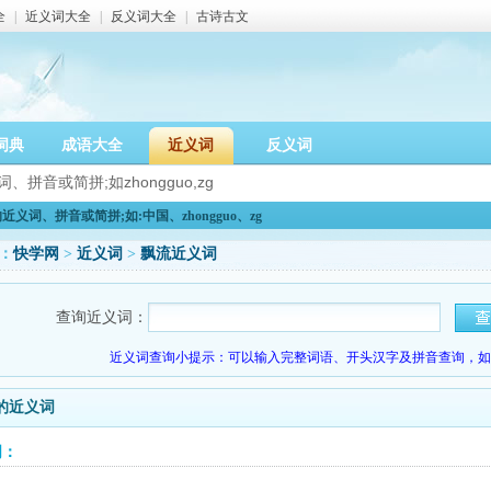
全
|
近义词大全
|
反义词大全
|
古诗古文
词典
成语大全
近义词
反义词
义词、拼音或简拼;如:中国、zhongguo、zg
：
快学网
>
近义词
>
飘流近义词
查询近义词：
近义词查询小提示：可以输入完整词语、开头汉字及拼音查询，如：
的近义词
词：