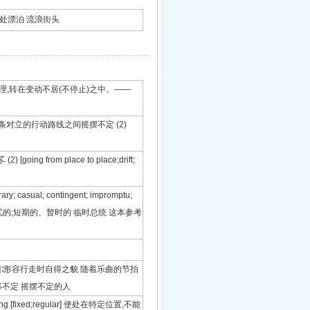
有着落,到处漂泊 流浪街头
 而悠久成物之理,转在变动不居(不停止)之中。——
之间或在两条对立的行动路线之间摇摆不定 (2)
ng from place to place;drift;
y; casual; contingent; impromptu;
me being] 非正式的;短期的、暂时的 临时总统 这本参考
2) [sway]∶形容行走时自得之貌 随着乐曲的节拍
等游移不定 摇摆不定的人
 [fixed;regular] 使处在特定位置,不能