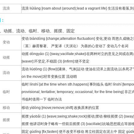
流浪
流浪 liúlàng [roam about (around);lead a vagrant life] 生活没
词：
、动摇、流动、临时、移动、摇摆、固定
变动 biàndòng [change;altenation fluctuation] 变化;更动
变动
〔英〕赫胥黎著、 严复译《天演论》 为善的心变动了 变动几个名词
动摇 dòngyáo (1) [sway;vacillate;shake]∶在两种对立的意见
动摇
[waver]∶不坚定,不稳固 (3) [infirm]∶使不坚定
流动 liúdòng (1) [flow]∶[液体、气体]运动 使油在沼泽上面流动,以杀死孑孓 (2) [goi
流动
on the move]∶经常变换位置 流动哨
临时 línshí [at the time when sth.happens] 事到临头 临时 línshí [temporar
临时
provisional; tentative; temporary; occasional; for the ti
书临时借用一下 临时办法
移动
移动 yídòng [move;remove;shift] 改换原来的位置
摇摆 yáobǎi (1) [wave;swing;shake;rock]∶摇动;摆动 柳枝摇摆 (
摇摆
摇摆 他讲话时身子略有一些前后摇摆 (3) [vacillate]∶比喻思想观点
固定 gùdìng [fix;fasten] 使不改变不移动 将立柱固定在泥土中 固定 gùdìng