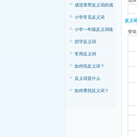
流浪
子歌
成语里带反义词的成
语
小学常见反义词
反义
小学一年级反义词练
变动
习
四字反义词
常用反义词
如何找反义词？
反义词是什么
如何查找近义词？