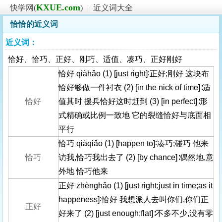
KXUE.com
快学网(
)
|
近义词大全
恰恰的近义词
近义词：
恰好、恰巧、正好、刚巧、适值、凑巧、正好刚好
恰好 qiàhǎo (1) [just right]∶正好;刚好 这块布
恰好够做一件衬衣 (2) [in the nick of time]∶适
恰好
值其时 援兵恰好这时赶到 (3) [in perfect]∶形
式精确或比例一致地 它的裂缝恰好与底面相
平行
恰巧 qiàqiǎo (1) [happen to]∶凑巧;碰巧 他来
恰巧
访我,恰巧我出去了 (2) [by chance]∶偶然地,意
外地 恰巧他来
正好 zhènghǎo (1) [just right;just in time;as it
happeness]∶恰好 我想派人去叫你们,你们正
正好
好来了 (2) [just enough;flat]∶不多不少,没有零