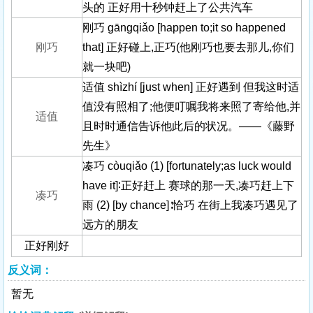
头的 正好用十秒钟赶上了公共汽车
刚巧 gāngqiǎo [happen to;it so happened
刚巧
that] 正好碰上,正巧(他刚巧也要去那儿,你们
就一块吧)
适值 shìzhí [just when] 正好遇到 但我这时适
值没有照相了;他便叮嘱我将来照了寄给他,并
适值
且时时通信告诉他此后的状况。——《藤野
先生》
凑巧 còuqiǎo (1) [fortunately;as luck would
have it]∶正好赶上 赛球的那一天,凑巧赶上下
凑巧
雨 (2) [by chance]∶恰巧 在街上我凑巧遇见了
远方的朋友
正好刚好
反义词：
暂无