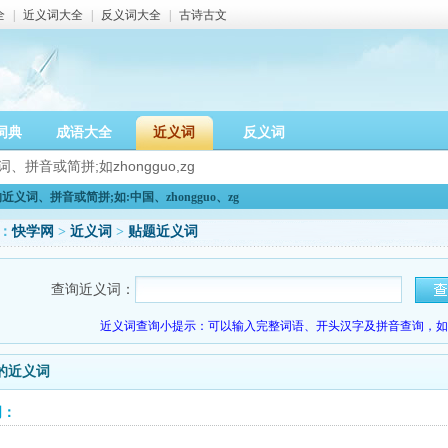
全
|
近义词大全
|
反义词大全
|
古诗古文
词典
成语大全
近义词
反义词
义词、拼音或简拼;如:中国、zhongguo、zg
：
快学网
>
近义词
>
贴题近义词
查询近义词：
近义词查询小提示：可以输入完整词语、开头汉字及拼音查询，如：
的近义词
词：