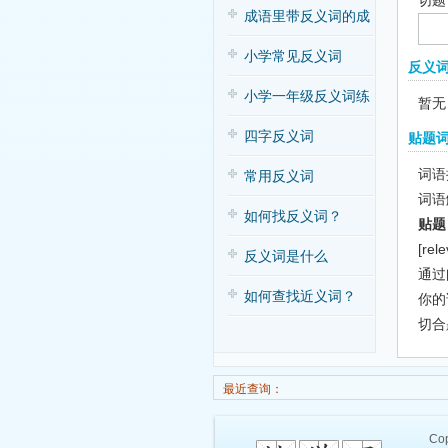
切题
子歌
成语里带反义词的成
语
小学常见反义词
反义
小学一年级反义词练
暂无
习
四字反义词
贴题
词语拼
常用反义词
词语
如何找反义词？
贴题
[rele
反义词是什么
通过
如何查找近义词？
你的
切合
最近查询：
Cop