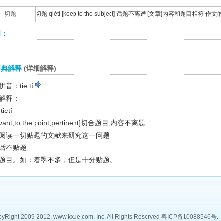
切题
切题 qiètí [keep to the subject] 话题不离谱,[文章]内容和题目相
词：
词典解释
(详细解释)
音：tiē tí
解释：
tiētí
vant;to the point;pertinent]
切合题目,内容不离题
阅读一切贴题的文献来研究这一问题
话不贴题
题目。如：着墨不多，但是十分贴题。
yRight 2009-2012, www.kxue.com, Inc. All Rights Reserved
粤ICP备10088546号
.