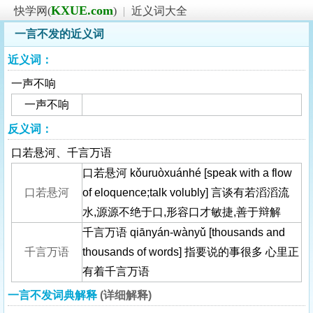
KXUE.com
快学网(
)
|
近义词大全
一言不发的近义词
近义词：
一声不响
一声不响
反义词：
口若悬河、千言万语
口若悬河 kǒuruòxuánhé [speak with a flow
口若悬河
of eloquence;talk volubly] 言谈有若滔滔流
水,源源不绝于口,形容口才敏捷,善于辩解
千言万语 qiānyán-wànyǔ [thousands and
千言万语
thousands of words] 指要说的事很多 心里正
有着千言万语
一言不发词典解释
(详细解释)