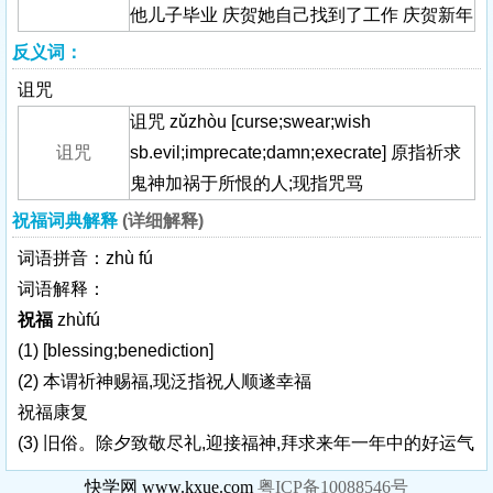
他儿子毕业 庆贺她自己找到了工作 庆贺新年
反义词：
诅咒
诅咒 zǔzhòu [curse;swear;wish
诅咒
sb.evil;imprecate;damn;execrate] 原指祈求
鬼神加祸于所恨的人;现指咒骂
祝福词典解释
(详细解释)
词语拼音：zhù fú
词语解释：
祝福
zhùfú
(1)
[blessing;benediction]
(2) 本谓祈神赐福,现泛指祝人顺遂幸福
祝福康复
(3) 旧俗。除夕致敬尽礼,迎接福神,拜求来年一年中的好运气
快学网 www.kxue.com
粤ICP备10088546号