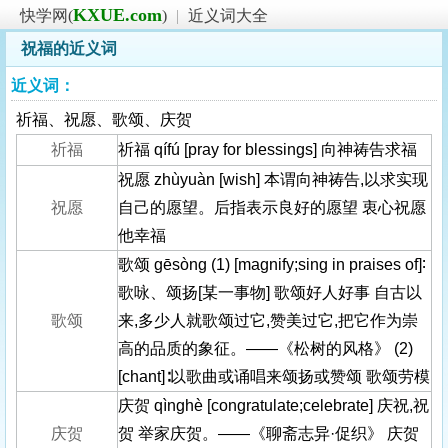
KXUE.com
快学网(
)
|
近义词大全
祝福的近义词
近义词：
祈福、祝愿、歌颂、庆贺
祈福
祈福 qífú [pray for blessings] 向神祷告求福
祝愿 zhùyuàn [wish] 本谓向神祷告,以求实现
祝愿
自己的愿望。后指表示良好的愿望 衷心祝愿
他幸福
歌颂 gēsòng (1) [magnify;sing in praises of]∶
歌咏、颂扬[某一事物] 歌颂好人好事 自古以
歌颂
来,多少人就歌颂过它,赞美过它,把它作为崇
高的品质的象征。——《松树的风格》 (2)
[chant]∶以歌曲或诵唱来颂扬或赞颂 歌颂劳模
庆贺 qìnghè [congratulate;celebrate] 庆祝,祝
庆贺
贺 举家庆贺。——《聊斋志异·促织》 庆贺