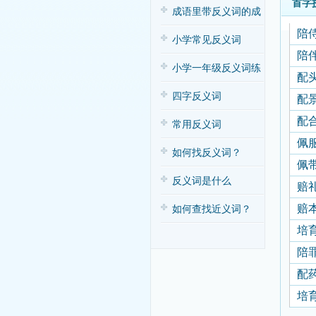
首字
子歌
成语里带反义词的成
陪
语
小学常见反义词
陪
小学一年级反义词练
配
习
四字反义词
配
配
常用反义词
佩
如何找反义词？
佩
反义词是什么
赔
赔
如何查找近义词？
培
陪
配
培