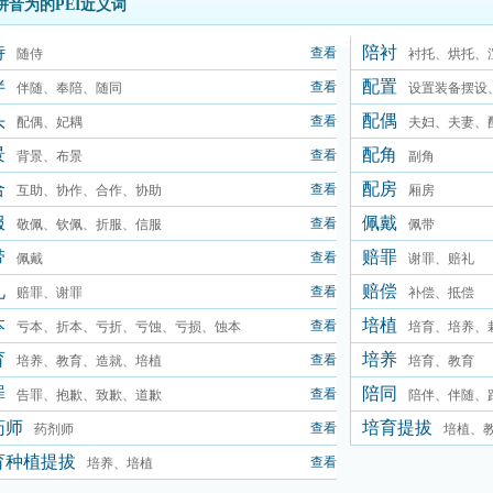
拼音为的PEI近义词
侍
陪衬
查看
随侍
衬托、烘托、
伴
配置
查看
伴随、奉陪、随同
设置装备摆设
头
配偶
查看
配偶、妃耦
夫妇、夫妻、
景
配角
查看
背景、布景
副角
合
配房
查看
互助、协作、合作、协助
厢房
服
佩戴
查看
敬佩、钦佩、折服、信服
佩带
带
赔罪
查看
佩戴
谢罪、赔礼
礼
赔偿
查看
赔罪、谢罪
补偿、抵偿
本
培植
查看
亏本、折本、亏折、亏蚀、亏损、蚀本
培育、培养、
育
培养
查看
培养、教育、造就、培植
培育、教育
罪
陪同
查看
告罪、抱歉、致歉、道歉
陪伴、伴随、
药师
培育提拔
查看
药剂师
培植、
育种植提拔
查看
培养、培植