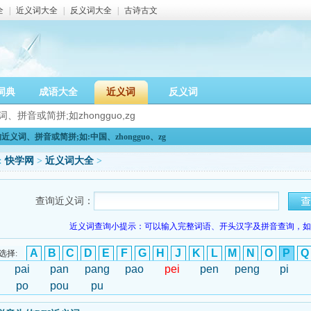
全
|
近义词大全
|
反义词大全
|
古诗古文
词典
成语大全
近义词
反义词
义词、拼音或简拼;如:中国、zhongguo、zg
:
快学网
>
近义词大全
>
查询近义词：
近义词查询小提示：可以输入完整词语、开头汉字及拼音查询，如：
A
B
C
D
E
F
G
H
J
K
L
M
N
O
P
Q
选择:
pai
pan
pang
pao
pei
pen
peng
pi
po
pou
pu