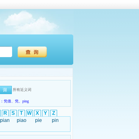
所有近义词
凭借、凭、ping
R
S
T
W
X
Y
Z
pian
piao
pie
pin