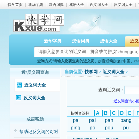
快学首页
|
新华字典
|
汉语词典
|
成语大全
|
近义词大全
|
反义词大全
|
新华字典
汉语词典
成语大全
近义
查询方式:请输入您要查询的近义词、拼音或简拼;如:中国、zhong
当前位置:
快学网
>
近义词大全
>
近/反义词查询
近义词大全
查询近义词：
反义词大全
近义词查询小提
A
B
C
D
E
按拼音选择:
成语帮助
pa
pai
pan
pang
ping
po
pou
pu
帮助记反义词的对对