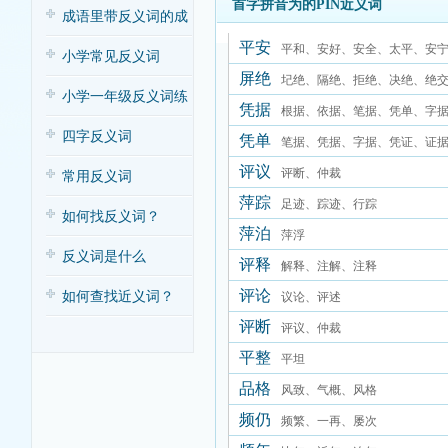
首字拼音为的PIN近义词
子歌
成语里带反义词的成
平安
平和、安好、安全、太平、安
语
小学常见反义词
屏绝
圮绝、隔绝、拒绝、决绝、绝
小学一年级反义词练
凭据
根据、依据、笔据、凭单、字
习
四字反义词
凭单
证、证据
笔据、凭据、字据、凭证、证
评议
评断、仲裁
常用反义词
萍踪
足迹、踪迹、行踪
如何找反义词？
萍泊
萍浮
反义词是什么
评释
解释、注解、注释
评论
如何查找近义词？
议论、评述
评断
评议、仲裁
平整
平坦
品格
风致、气概、风格
频仍
频繁、一再、屡次