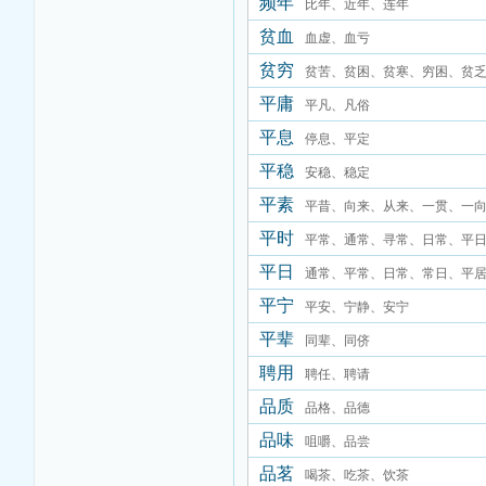
频年
比年、近年、连年
贫血
血虚、血亏
贫穷
贫苦、贫困、贫寒、穷困、贫
平庸
平凡、凡俗
平息
停息、平定
平稳
安稳、稳定
平素
平昔、向来、从来、一贯、一
平时
平常、通常、寻常、日常、平
平日
通常、平常、日常、常日、平
平宁
素、闲居
平安、宁静、安宁
平辈
同辈、同侪
聘用
聘任、聘请
品质
品格、品德
品味
咀嚼、品尝
品茗
喝茶、吃茶、饮茶