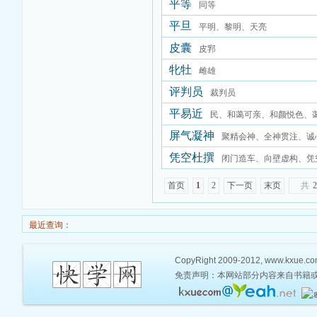
平等
同等
平旦
平明、黎明、天亮
皮囊
皮郛
牝牡
雌雄
评判员
裁判员
平易近
民、和蔼可亲、和颜悦色、
屏气凝神
聚精会神、全神贯注、诚
凭空杜撰
听、一心一意、专心致志
闭门造车、向壁虚构、凭
首页
1
2
下一页
末页
共
2
最近查询：
CopyRight 2009-2012, www.kxue.com,
免责声明：本网站部分内容来自书籍或