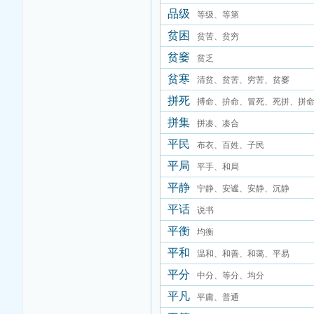
品级
等级、等第
贫困
贫苦、贫穷
贫窭
贫乏
贫寒
清贫、贫苦、穷苦、贫窭
拼死
搏命、拚命、冒死、死拼、拼
拼集
拼凑、凑合
平民
布衣、百姓、子民
平局
平手、和局
平静
宁静、安谧、安静、沉静
平话
说书
平衡
均衡
平和
温和、和善、和蔼、平易
平分
中分、等分、均分
平凡
平庸、普通