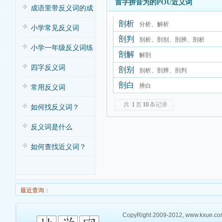
首字拼音为的POU近义词
子歌
成语里带反义词的成
剖析
分析、解析
语
小学常见反义词
剖判
别析、剖别、剖辨、剖析
小学一年级反义词练
剖解
解剖
习
四字反义词
剖别
别析、剖辨、剖判
剖白
辨白
常用反义词
共
1
页
10
条记录
如何找反义词？
反义词是什么
如何查找近义词？
最近查询：
CopyRight 2009-2012, www.kxue.com,